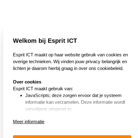
Welkom bij Esprit ICT
select language
Esprit ICT maakt op haar website gebruik van cookies en
overige technieken. Wij vinden jouw privacy belangrijk en
lichten je daarom hierbij graag in over ons cookiebeleid.
Algemene Voorwaarden
Over cookies
Privacybeleid
Esprit ICT maakt gebruik van:
JavaScripts; deze zorgen ervoor dat je systeem
Cookiebeleid
informatie kan verzamelen. Deze informatie wordt
vervolgens omgezet in:
Meer informatie
Deze technieken hebben tot doel om het surfen op de
website van Esprit ICT makkelijker te maken en ervoor te