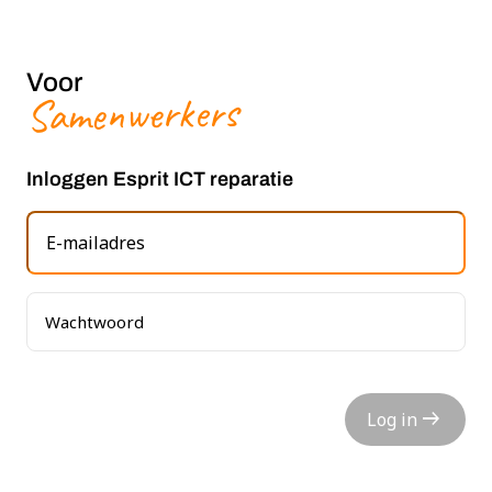
Voor
Samenwerkers
Inloggen Esprit ICT reparatie
arrow_right_alt
Log in